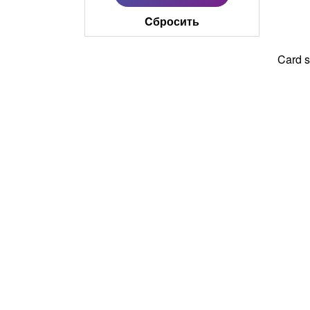
Cбросить
Card s