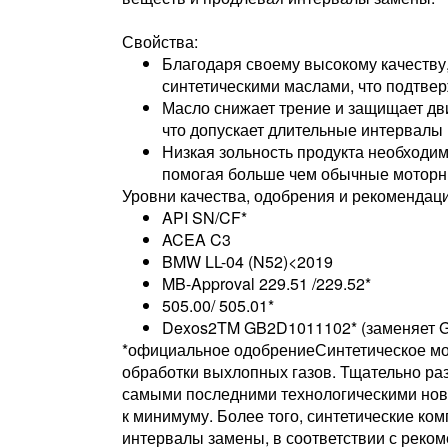
Свойства:
Благодаря своему высокому качеству
синтетическими маслами, что подтве
Масло снижает трение и защищает дви
что допускает длительные интервалы 
Низкая зольность продукта необходим
помогая больше чем обычные моторн
Уровни качества, одобрения и рекомендац
API SN/CF*
ACEA C3
BMW LL-04 (N52)<2019
MB-Approval 229.51 /229.52*
505.00/ 505.01*
Dexos2TM GB2D1011102* (заменяет GM
*официальное одобрениеСинтетическое мо
обработки выхлопных газов. Тщательно раз
самыми последними технологическими нов
к минимуму. Более того, синтетические комп
интервалы замены, в соответствии с реко