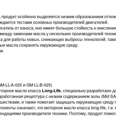
, продукт особенно выделяется низким образованием отлож
рждается тестами основных производителей двигателей.
гатель от износа; оно имеет большую стойкость к окислению
между заменами масла у нескольких производителей техни
а для работы новых, снижающих выбросы технологий, таких
ые масла сохранять окружающую среду.
ии
-LL-A-025 и GM-LL-B-025)
торное масло класса
Long-Life
, специально разработано 
работанная рецептура с низким содержанием золы (Mid SAP
шествами, и также помогает защищать окружающую среду 
оненты означают, что моторное масло класса long-life, т.е.
мендациями производителя техники. Поэтому, продукт пом