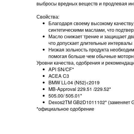
выбросы вредных веществ и продлевая ин
Свойства:
Благодаря своему высокому качеству
синтетическими маслами, что подтве
Масло снижает трение и защищает дви
что допускает длительные интервалы 
Низкая зольность продукта необходим
помогая больше чем обычные моторн
Уровни качества, одобрения и рекомендац
API SN/CF*
ACEA C3
BMW LL-04 (N52)<2019
MB-Approval 229.51 /229.52*
505.00/ 505.01*
Dexos2TM GB2D1011102* (заменяет GM
*официальное одобрение